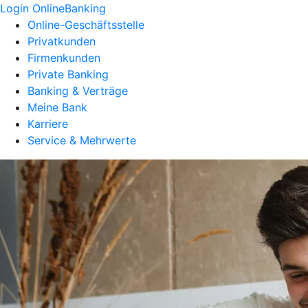
Login OnlineBanking
Online-Geschäftsstelle
Privatkunden
Firmenkunden
Private Banking
Banking & Verträge
Meine Bank
Karriere
Service & Mehrwerte