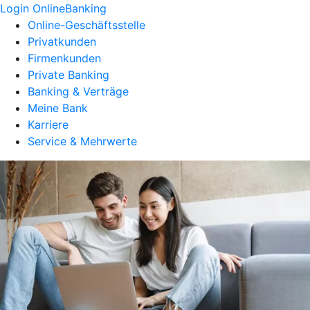
Login OnlineBanking
Online-Geschäftsstelle
Privatkunden
Firmenkunden
Private Banking
Banking & Verträge
Meine Bank
Karriere
Service & Mehrwerte