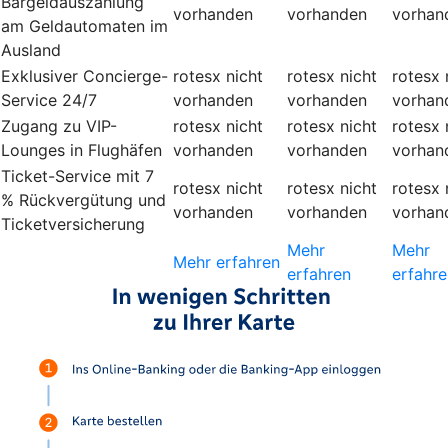
Bargeldauszahlung
vorhanden
vorhanden
vorhan
am Geldautomaten im
Ausland
Exklusiver Concierge-
rotesx
nicht
rotesx
nicht
rotesx
Service 24/7
vorhanden
vorhanden
vorhan
Zugang zu VIP-
rotesx
nicht
rotesx
nicht
rotesx
Lounges in Flughäfen
vorhanden
vorhanden
vorhan
Ticket-Service mit 7
rotesx
nicht
rotesx
nicht
rotesx
% Rückvergütung und
vorhanden
vorhanden
vorhan
Ticketversicherung
Mehr
Mehr
Mehr erfahren
erfahren
erfahre