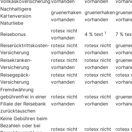
Vollkaskoversicherung
vorhanden
vorhanden
vorhan
Nachhaltigere
gruenerhaken
gruenerhaken
gruene
Kartenversion
vorhanden
vorhanden
vorhan
Naturliebe
rotesx
nicht
1
Reisebonus
4 %
text
7 %
tex
vorhanden
Reiserücktrittskosten-
rotesx
nicht
rotesx
nicht
gruene
Versicherung
vorhanden
vorhanden
vorhan
Reisekranken-
rotesx
nicht
rotesx
nicht
gruene
Versicherung
vorhanden
vorhanden
vorhan
Reisegepäck-
rotesx
nicht
rotesx
nicht
rotesx
Versicherung
vorhanden
vorhanden
vorhan
Fremdwährung
gebührenfrei in einer
rotesx
nicht
rotesx
nicht
gruene
Filiale der Reisebank
vorhanden
vorhanden
vorhan
zurücktauschen
Keine Gebühren beim
Bezahlen oder bei
rotesx
nicht
rotesx
nicht
rotesx