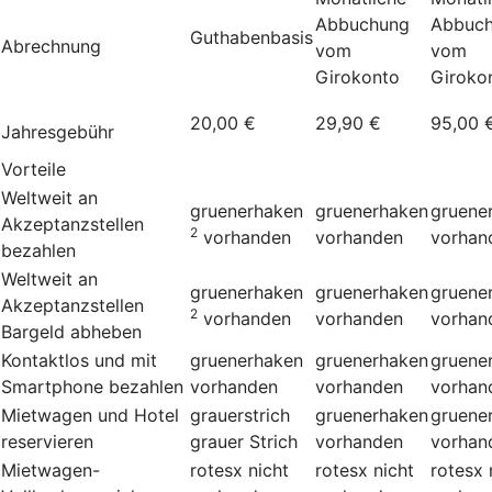
Abbuchung
Abbuc
Guthabenbasis
Abrechnung
vom
vom
Girokonto
Giroko
20,00 €
29,90 €
95,00 
Jahresgebühr
Vorteile
Weltweit an
gruenerhaken
gruenerhaken
gruene
Akzeptanzstellen
2
vorhanden
vorhanden
vorhan
bezahlen
Weltweit an
gruenerhaken
gruenerhaken
gruene
Akzeptanzstellen
2
vorhanden
vorhanden
vorhan
Bargeld abheben
Kontaktlos und mit
gruenerhaken
gruenerhaken
gruene
Smartphone bezahlen
vorhanden
vorhanden
vorhan
Mietwagen und Hotel
grauerstrich
gruenerhaken
gruene
reservieren
grauer Strich
vorhanden
vorhan
Mietwagen-
rotesx
nicht
rotesx
nicht
rotesx